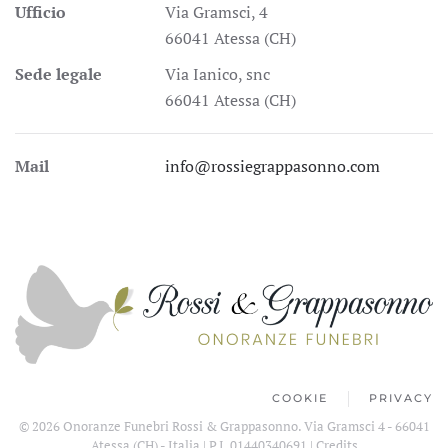
Ufficio
Via Gramsci, 4
66041 Atessa (CH)
Sede legale
Via Ianico, snc
66041 Atessa (CH)
Mail
info@rossiegrappasonno.com
COOKIE
PRIVACY
©
2026
Onoranze Funebri Rossi & Grappasonno. Via Gramsci 4 - 66041
Atessa (CH) - Italia | P.I. 01440340691 |
Credits