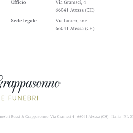
Ufficio
Via Gramsci, 4
66041 Atessa (CH)
Sede legale
Via Ianico, snc
66041 Atessa (CH)
ebri Rossi & Grappasonno. Via Gramsci 4 - 66041 Atessa (CH) - Italia | P.I. 