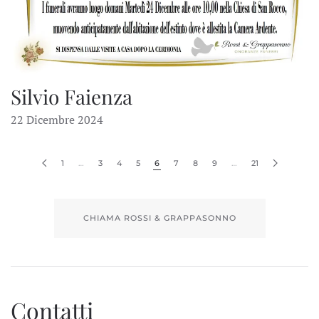
Silvio Faienza
22 Dicembre 2024
1
…
3
4
5
6
7
8
9
…
21
CHIAMA ROSSI & GRAPPASONNO
Contatti