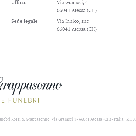
Ufficio
Via Gramsci, 4
66041 Atessa (CH)
Sede legale
Via Ianico, snc
66041 Atessa (CH)
ebri Rossi & Grappasonno. Via Gramsci 4 - 66041 Atessa (CH) - Italia | P.I. 